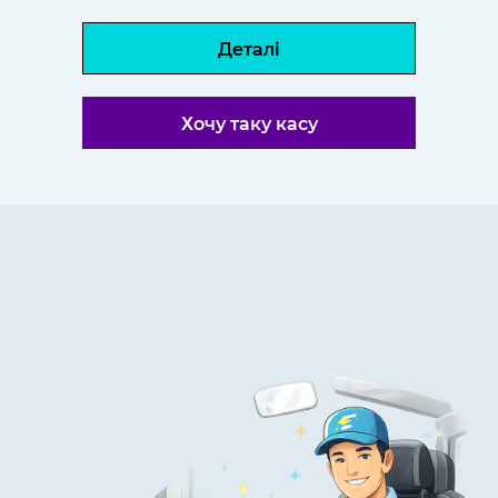
Деталі
Хочу таку касу