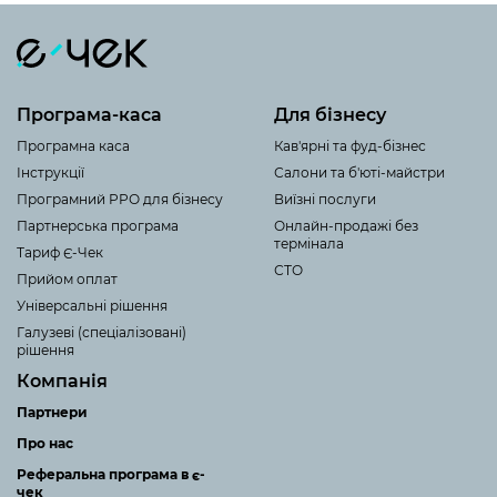
фіскалізації. Якщо готового рішення немає, адаптуємо
Є-Чек під особливості вашого бізнесу та реалізуємо
необхідний сценарій роботи.
Підтримуються реєстрова фіскалізація, інтеграція з
Програма-каса
Для бізнесу
банками та платіжними сервісами, офлайн-режим, API,
спеціалізовані інтерфейси та корпоративні сценарії
Програмна каса
Кав'ярні та фуд-бізнес
роботи.
Інструкції
Салони та б'юті-майстри
Програмний РРО для бізнесу
Виїзні послуги
Нашими рішеннями вже користуються транспортні
Партнерська програма
Онлайн-продажі без
компанії, оператори вендингу, логістичні та
термінала
Тариф Є-Чек
торговельні мережі, маркетплейси, комунальні
СТО
Прийом оплат
підприємства й інші компанії, яким потрібна
Універсальні рішення
автоматизація нестандартних бізнес-процесів.
Галузеві (спеціалізовані)
рішення
Компанія
Партнери
Про нас
Реферальна програма в є-
чек