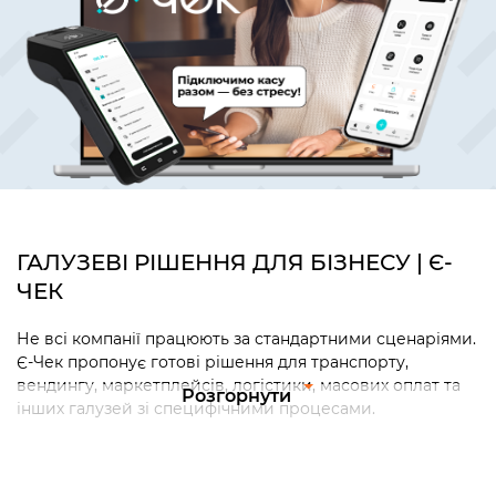
ГАЛУЗЕВІ РІШЕННЯ ДЛЯ БІЗНЕСУ | Є-
ЧЕК
Не всі компанії працюють за стандартними сценаріями.
Є-Чек пропонує готові рішення для транспорту,
вендингу, маркетплейсів, логістики, масових оплат та
Розгорнути
інших галузей зі специфічними процесами.
Для кожного сценарію ми пропонуємо готову логіку
роботи, спеціальні інтерфейси та автоматизацію