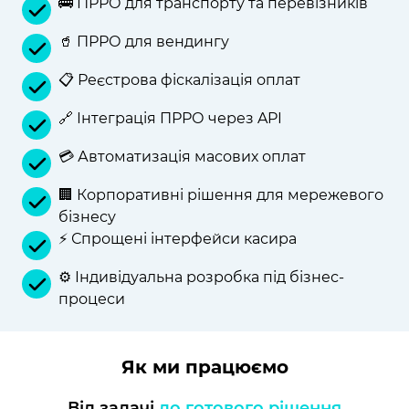
🚌 ПРРО для транспорту та перевізників
🥤 ПРРО для вендингу
📋 Реєстрова фіскалізація оплат
🔗 Інтеграція ПРРО через API
💳 Автоматизація масових оплат
🏢 Корпоративні рішення для мережевого
бізнесу
⚡ Спрощені інтерфейси касира
⚙️ Індивідуальна розробка під бізнес-
процеси
Як ми працюємо
Від задачі
до готового рішення