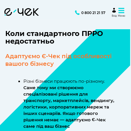
0 800 21 21 57
Вхід
Меню
Коли стандартного ПРРО
недостатньо
Адаптуємо Є-Чек під особливості
вашого бізнесу
Різні бізнеси працюють по-різному.
Саме тому ми створюємо
спеціалізовані рішення для
транспорту, маркетплейсів, вендингу,
логістики, корпоративних мереж та
інших сценаріїв. Якщо готового
рішення немає — адаптуємо Є-Чек
саме під ваш бізнес