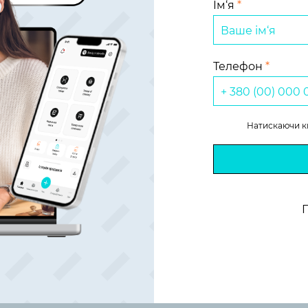
Ім‘я
*
Телефон
*
Натискаючи к
П