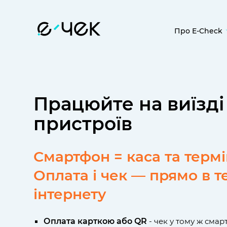
Про E-Check
Програмний
бізнесу
Прийом опл
Працюйте на виїзді
Універсальн
Галузеві (сп
пристроїв
рішення
Про нас
Смартфон = каса та терм
FAQ
Оплата і чек — прямо в т
інтернету
Оплата карткою або QR
- чек у тому ж смар