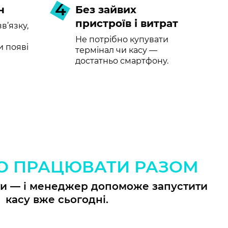
4
н
Без зайвих
пристроїв і витрат
в’язку,
Не потрібно купувати
и появі
термінал чи касу —
достатньо смартфону.
О ПРАЦЮВАТИ РАЗОМ
ти — і менеджер допоможе запустити
касу вже сьогодні.