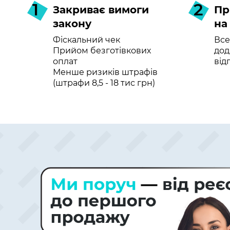
1
2
Закриває вимоги
Пр
закону
на
Фіскальний чек
Все
Прийом безготівкових
дод
оплат
від
Менше ризиків штрафів
(штрафи 8,5 - 18 тис грн)