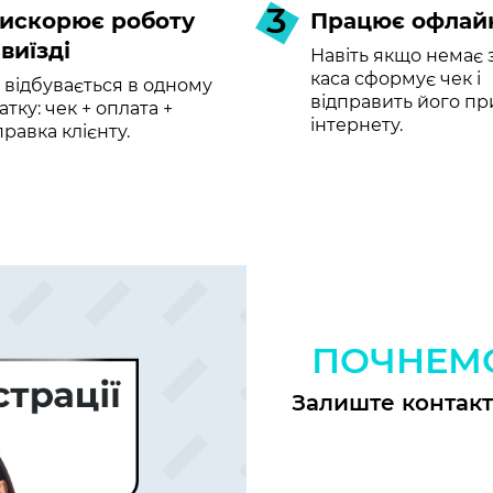
3
искорює роботу
Працює офлай
 виїзді
Навіть якщо немає з
каса сформує чек і
 відбувається в одному
відправить його пр
атку: чек + оплата +
інтернету.
правка клієнту.
ПОЧНЕМ
Залиште контак