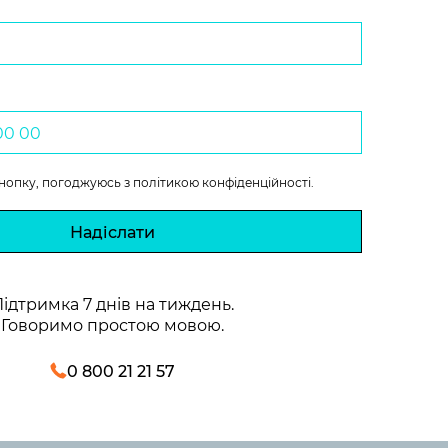
нопку, погоджуюсь з
політикою конфіденційності.
Надіслати
ідтримка 7 днів на тиждень.
Говоримо простою мовою.
0 800 21 21 57