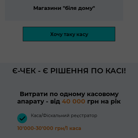
Магазини "біля дому"
Хочу таку касу
Є-ЧЕК - Є РІШЕННЯ ПО КАСІ!
Витрати по одному касовому
апарату - від
40 000
грн на рік
Каса/Фіскальний реєстратор
10’000-30’000 грн/1 каса