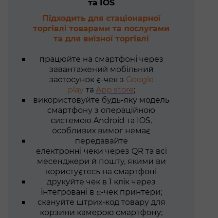
та IOS
Підходить для стаціонарної
торгівлі товарами та послугами
та для виїзної торгівлі
працюйте на смартфоні через
завантажений мобільний
застосунок є-чек з
Google
play
та
App store
;
використовуйте будь-яку модель
смартфону з операційною
системою Android та IOS,
особливих вимог немає
передавайте
електронні чеки через QR та всі
месенджери й пошту, якими ви
користуєтесь на смартфоні
друкуйте чек в 1 клік через
інтегровані в є-чек принтери;
скануйте штрих-код товару для
корзини камерою смартфону;