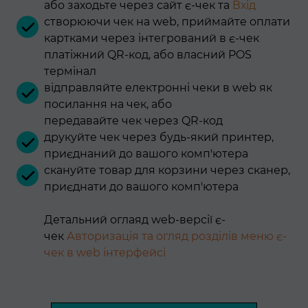
або заходьте через сайт є-чек та
Вхід
створюючи чек на web, приймайте оплати
картками через інтегрований в є-чек
платіжний QR-код, або власний POS
термінал
відправляйте електронні чеки в web як
посилання на чек, або
передавайте чек через QR-код
друкуйте чек через будь-який принтер,
приєднаний до вашого комп'ютера
скануйте товар для корзини через сканер,
приєднати до вашого комп'ютера
Детальний оглаяд web-версії є-
чек
Авторизація та огляд розділів меню є-
чек в web інтерфейсі