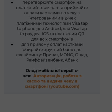
перетворюйте смартфон на
платіжний термінал та приймайте
оплати картками по чеку з
інтегрованими в є-чек
платіжними технологіями Visa tap
to phone для Android, для Visa tap
to payдля IOS та платіжний QR
для всіх смартфонів
для прийому оплат картками
обирайте зручний банк для
еквайрингу: Приват, MONO, Ощад,
Райффайзенбанк, Абанк
Оляд мобільної версії є-
чек:
Авторизація, робота з
касою та видача чеку в
смартфоні (youtube.com)