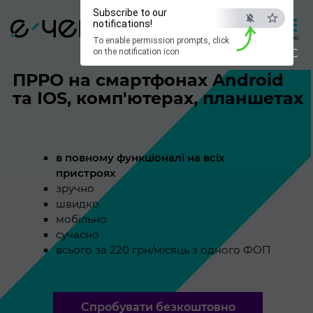
×
Subscribe to our
notifications!
0 800 21 21 57
Вхід
Меню
To enable permission prompts, click
ESC
on the notification icon
ПРРО на смартфонах Android
та IOS, комп'ютерах, планшетах
в повному функціоналі на всіх
пристроях
зручно
швидко
мобільно
сучасно
всього за 220 грн/місяць з одного ФОП
Спробувати безкоштовно