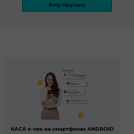
Хочу таку касу
КАСА є-чек на смартфонах ANDROID