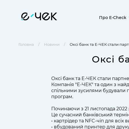
Про E-Check
Програмний
бізнесу
Головна
Новини
Оксі банк та Е-ЧЕК стали па
Прийом опл
Універсальн
Оксі б
Галузеві (сп
рішення
Оксі банк та Е-ЧЕК стали партн
Про нас
Компанія "Е-ЧЕК" та один з най
FAQ
спільними зусилями будували пі
програм.
Починаючи з 21 листопада 2022 
Це сучасний банківський термін
• картрідер та NFC-чіп для всіх в
• вбудований принтер для друку