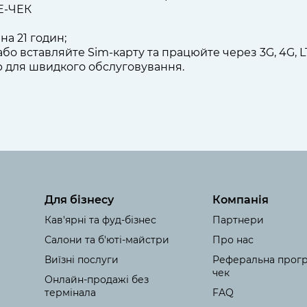
Е-ЧЕК
на 21 годин;
 або вставляйте Sim-карту та працюйте через 3G, 4G, L
 для швидкого обслуговування.
Для бізнесу
Компанія
Кав'ярні та фуд-бізнес
Партнери
Салони та б'юті-майстри
Про нас
Виїзні послуги
Реферальна прогр
чек
Онлайн-продажі без
термінала
FAQ