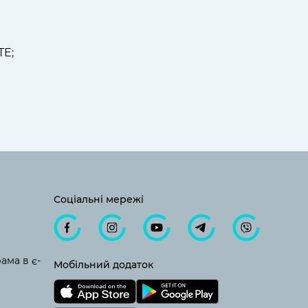
TE;
Соціальні мережі
ама в є-
Мобільний додаток