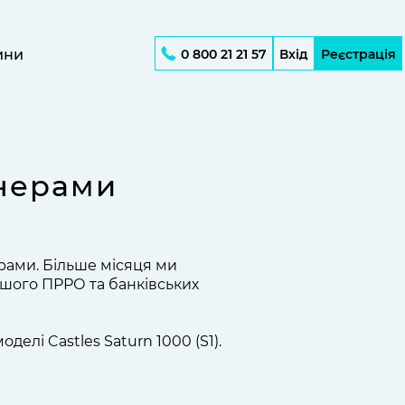
ини
0 800 21 21 57
Вхід
Реєстрація
тнерами
ерами. Більше місяця ми
ашого ПРРО та банківських
лі Castles Saturn 1000 (S1).