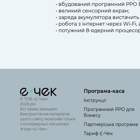
• вбудований програмний РРО 
• великий сенсорний екран;
• заряда акумулятора вистачить 
• робота з інтернет через Wi-Fi,
• потужний 8-ядерний процесор
Програма-каса
© ТОВ «Є-Чек»
Інструкції
2026 рік
Всі права захищені.
Програмний РРО для
Використання матеріалів
бізнесу
цього сайту можливе тільки
з попередньої письмової
Партнерська програма
згоди «Є-Чек»
Тариф Є-Чек