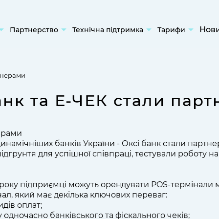
Нов
Партнерство
Технічна підтримка
Тарифи
 РРО для
Партнерська програма
Telegram
Тариф Є-Чек
Наші партнери
Viber
ртнерами
ат
0 800 21 21 57
і рішення
анк та Е-ЧЕК стали пар
E-mail: info@e-
еціалізовані)
check.com.ua
Замовити дзвінок
ерами
Інструкції
динамічніших банків України - Оксі банк стали партн
дгрунтя для успішної співпраці, тестували роботу н
року підприємці можуть орендувати POS-термінали моде
ал, який має декілька ключових переваг:
идів оплат;
 одночасно банківського та фіскального чеків;