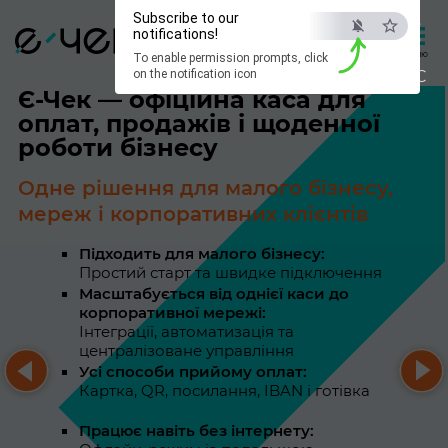
×
Subscribe to our
notifications!
0 800 21 21 57
Вхід
Меню
To enable permission prompts, click
ESC
on the notification icon
Є-Чек — офіційна каса для
оплат, продажів і щоденної
роботи бізнесу
Одне рішення для малого бізнесу,
мереж і корпоративних клієнтів
Підходить для малого бізнесу:
Простий старт та швидке підключення
Масштабується від однієї каси до
корпоративної мережі:
Інтеграції, автоматизація та
централізоване управління
Усі способи прийому оплат:
Картка, QR, посилання, IBAN і готівка
Працює навіть без інтернету: