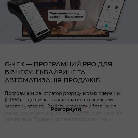
Є-ЧЕК — ПРОГРАМНИЙ РРО ДЛЯ
БІЗНЕСУ, ЕКВАЙРИНГ ТА
АВТОМАТИЗАЦІЯ ПРОДАЖІВ
Програмний реєстратор розрахункових операцій
(ПРРО) — це сучасна альтернатива класичному
касовому апарату. Замість окремого обладнання
Розгорнути
достатньо смартфона, планшета, POS-термінала або
комп’ютера. Продажі, оплати та фіскальні чеки
оформлюються відповідно до вимог законодавства
України, а дані передаються до ДПС.
Є-Чек — це не лише ПРРО, а повноцінна платформа для